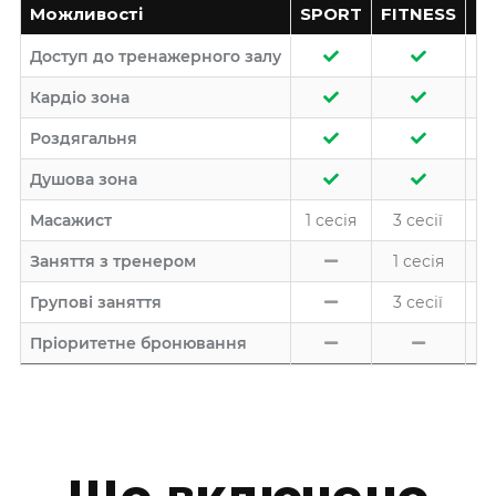
Можливості
SPORT
FITNESS
P
Доступ до тренажерного залу
Кардіо зона
Роздягальня
Душова зона
Масажист
1 сесія
3 сесії
Заняття з тренером
1 сесія
Групові заняття
3 сесії
Пріоритетне бронювання