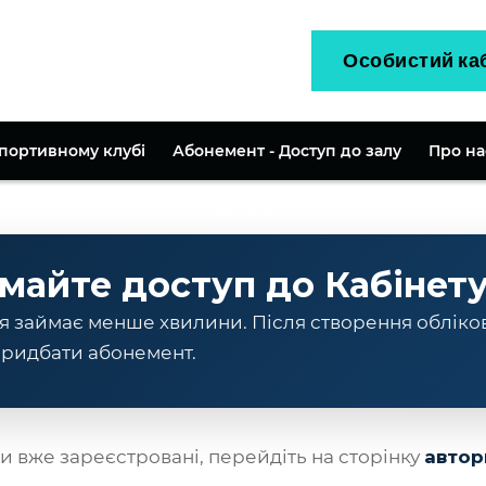
Особистий ка
спортивному клубі
Абонемент - Доступ до залу
Про на
Контаки
майте доступ до Кабінет
я займає менше хвилини. Після створення обліко
ридбати абонемент.
и вже зареєстровані, перейдіть на сторінку
автор