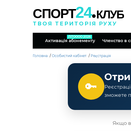
.
24
СПОРТ
КЛУБ
ТВОЯ ТЕРИТОРІЯ РУХУ
ЛІТОООО 2026
Активація абонементу
Членство в 
Головна
Особистий кабінет
Реєстрація
Отри
🔑
Реєстраці
зможете п
Якщо в