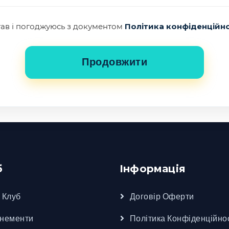
ав і погоджуюсь з документом
Політика конфіденційн
б
Інформація
 Клуб
Договір Оферти
нементи
Політика Конфіденційно