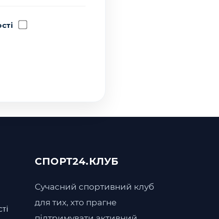
ості
СПОРТ24.КЛУБ
Сучасний спортивний клуб
для тих, хто прагне
сті
підтримувати активний