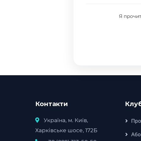
Я прочит
Контакти
Клу
Україна, м. Київ,
Про
Харківське шосе, 172Б
Або