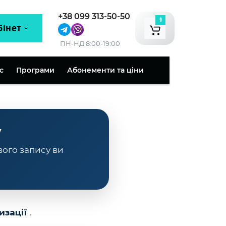
+38 099 313-50-50
0
бінет
ПН-НД 8:00-19:00
с
Програми
Абонементи та ціни
у
вого запису ви
изації
.